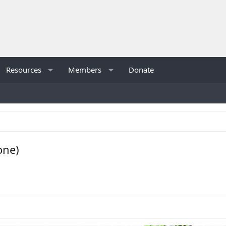
Resources
Members
Donate
one)