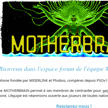
Bienvenu dans l'espace forum de l'équ
hone fondée par MEIERLINK et Phobos, compères depuis PSOv1 
pe MOTHERBRAIN permet à ses membres de s'entraider pour gagner
e. L'équipe est néanmoins ouverte aux joueurs de toutes nationa
Rejoignez-nous !