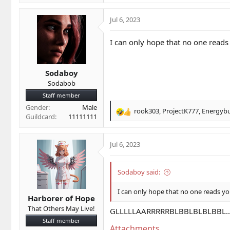
a
c
Jul 6, 2023
t
i
I can only hope that no one reads 
o
n
s
Sodaboy
:
Sodabob
Staff member
Gender
Male
rook303
,
ProjectK777
,
Energybu
R
Guildcard
11111111
e
a
c
Jul 6, 2023
t
i
o
Sodaboy said:
n
s
I can only hope that no one reads yo
Harborer of Hope
:
That Others May Live!
GLLLLLAARRRRRBLBBLBLBLBBL......
Staff member
Attachments