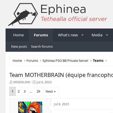
Home
Forums
What's new
Media
New posts
Search forums
Home
Forums
Ephinea PSO BB Private Server
Teams
Team MOTHERBRAIN (équipe francoph
T
S
MEIERLINK
Jul 6, 2023
h
t
r
a
1
2
3
…
29
Next
e
r
a
t
Jul 6, 2023
d
d
s
a