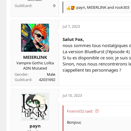
Guildcard
0
payn
,
MEIERLINK
and
rook303
R
e
a
c
Jul 7, 2023
t
i
Salut Fox,
o
nous sommes tous nostalgiques d
n
La version BlueBurst (l'épisode 4)
s
MEIERLINK
:
Si tu es disponible ce soir, je sui
Vampire Gothic Lolita
Sinon, nous nous rencontrerons le
ADN Mutated
s'appellent tes personnages ?
Gender
Male
Guildcard
42031692
Jul 10, 2023
Foxtrot52 said:
Bonjour,
payn