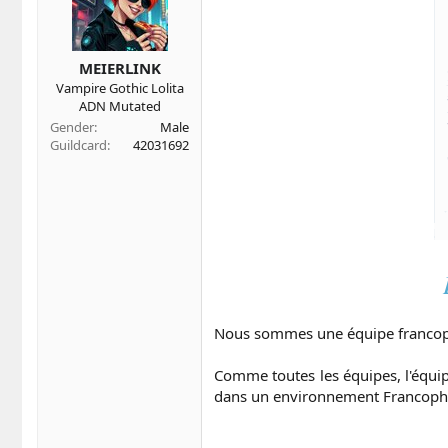
t
t
a
e
r
t
MEIERLINK
e
Vampire Gothic Lolita
r
ADN Mutated
Gender
Male
Guildcard
42031692
Nous sommes une équipe francop
Comme toutes les équipes, l'équi
dans un environnement Francophon