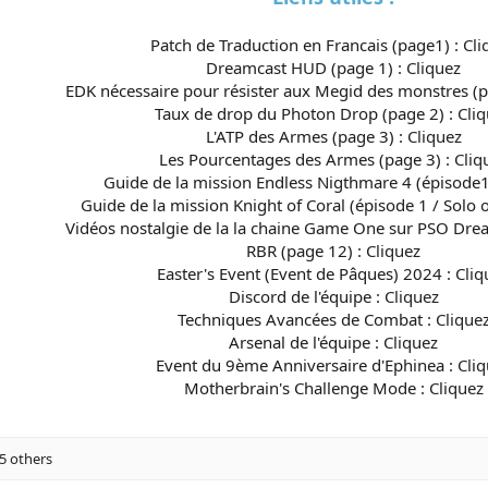
Patch de Traduction en Francais (page1) :
Cli
Dreamcast HUD (page 1) :
Cliquez
EDK nécessaire pour résister aux Megid des monstres (p
Taux de drop du Photon Drop (page 2) :
Cli
L'ATP des Armes (page 3) :
Cliquez
Les Pourcentages des Armes (page 3) :
Cliq
Guide de la mission Endless Nigthmare 4 (épisode1
Guide de la mission Knight of Coral (épisode 1 / Solo o
Vidéos nostalgie de la la chaine Game One sur PSO Dre
RBR (page 12) :
Cliquez
Easter's Event (Event de Pâques) 2024 :
Cliq
Discord de l'équipe :
Cliquez
Techniques Avancées de Combat :
Clique
Arsenal de l'équipe :
Cliquez
Event du 9ème Anniversaire d'Ephinea :
Cli
Motherbrain's Challenge Mode :
Cliquez
5 others