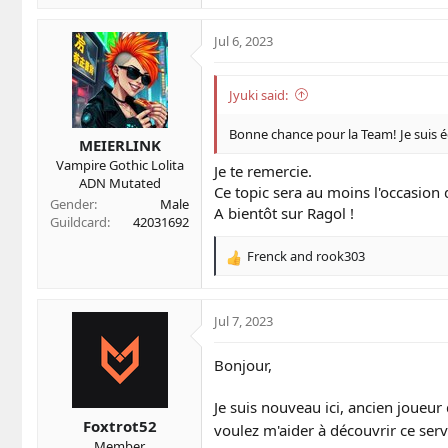
e
a
c
Jul 6, 2023
t
i
o
Jyuki said:
n
s
Bonne chance pour la Team! Je suis 
MEIERLINK
:
Vampire Gothic Lolita
Je te remercie.
ADN Mutated
Ce topic sera au moins l'occasion
Gender
Male
A bientôt sur Ragol !
Guildcard
42031692
Frenck
and
rook303
R
e
a
c
Jul 7, 2023
t
i
Bonjour,
o
n
Je suis nouveau ici, ancien joueu
s
Foxtrot52
:
voulez m'aider à découvrir ce serve
Member