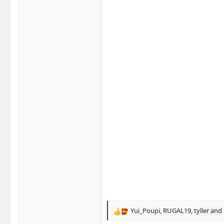
Yui_Poupi
,
RUGAL19
,
tyller
and 
R
e