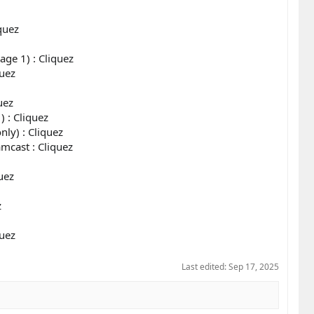
quez
age 1) :
Cliquez
quez
uez
) :
Cliquez
nly) :
Cliquez
amcast :
Cliquez
uez
z
quez
Last edited:
Sep 17, 2025