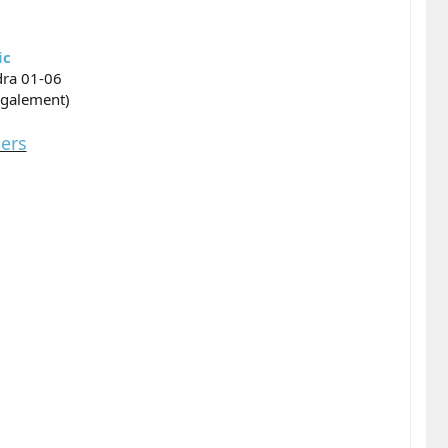
ic
dra 01-06
également)
ers