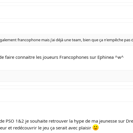
également francophone mais j'ai déjà une team, bien que ça n'empêche pas d
 de faire connaitre les joueurs Francophones sur Ephinea ^w^
r de PSO 1&2 je souhaite retrouver la hype de ma jeunesse sur D
ur et redécouvrir le jeu ça serait avec plaisir