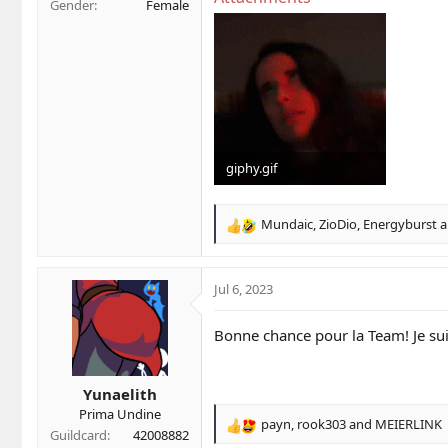
Gender
Female
giphy.gif
1.3 MB · Views: 6
Mundaic
,
ZioDio
,
Energyburst
a
R
e
a
c
Jul 6, 2023
t
i
Bonne chance pour la Team! Je su
o
n
s
Yunaelith
:
Prima Undine
payn
,
rook303
and
MEIERLINK
R
Guildcard
42008882