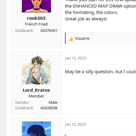
the ENHANCED MAP DRAW option is q
the formating, the colors.
rook303
Great job as always!
French Fried
Guildcard
42076301
Vizzarre
R
e
a
c
Jan 12, 2025
t
i
May be a silly question, but I c
o
n
s
Lord_Kratos
:
Member
Gender
Male
Guildcard
42028508
Jan 12, 2025