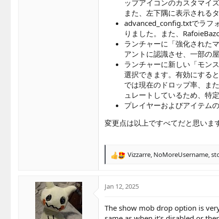
ップアイコンのカスタマイ
また、左下隅に表示される
advanced_confi
りました。また、RafoieB
ランチャーに「強化された
アントに認識させ、一部の
ランチャーに新しい「モンス
選択できます。有効にする
では現在のドロップ率、ま
ュレートしているため、特
プレイヤーおよびアイテムの
変更点は以上ですべてだと思いま
Vizzarre
,
NoMoreUsername
,
st
R
e
a
c
Jan 12, 2025
t
i
The show mob drop option is very c
o
same as when it's disabled or the