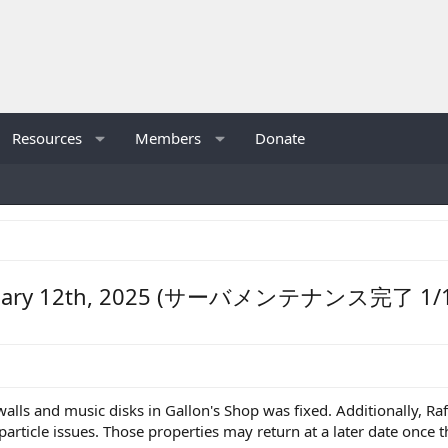
Resources
Members
Donate
 January 12th, 2025 (サーバメンテナンス完了 1/
walls and music disks in Gallon's Shop was fixed. Additionally, R
rticle issues. Those properties may return at a later date once t