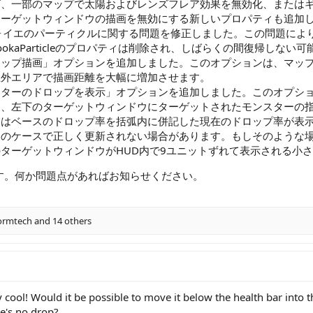
ズ、一部のマップで太陽およびレンズフレア効果を無効化、または
ターゲットウィンドウの描画を無効にする新しいプロパティも追加
g.txtでラフォイエのパーティクルに関する問題を修正しました。この
azookaParticleのプロパティは削除され、しばらくの間復帰しない
マップ描画」オプションを追加しました。このオプションは、マッ
屋外エリアで描画距離を大幅に増加させます。
ターのドロップを表示」オプションを追加しました。このオプショ
と、左下のターゲットウィンドウにターゲットされたモンスターの
たはベースのドロップ率を括弧内に併記した現在のドロップ率が表
定のケースで正しく更新されない場合があります。もしそのような
ターゲットウィンドウがHUD内で9ユニットずれて表示される小
す。何か問題点があればお知らせください。
ormtech
and 14 others
ool! Would it be possible to move it below the health bar into the
re's no drop?