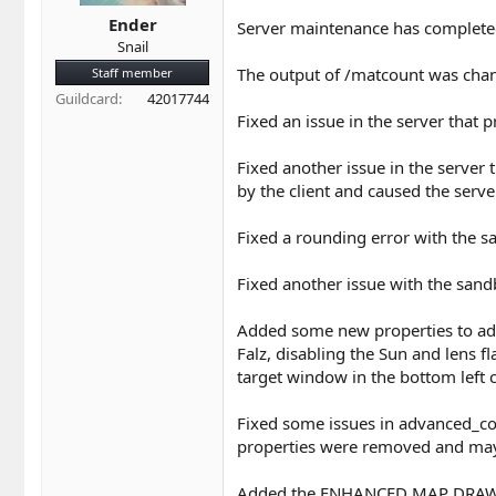
t
t
a
e
Ender
Server maintenance has completed
r
Snail
t
The output of /matcount was chang
Staff member
e
Guildcard
42017744
r
Fixed an issue in the server that 
Fixed another issue in the server
by the client and caused the serve
Fixed a rounding error with the s
Fixed another issue with the sa
Added some new properties to adva
Falz, disabling the Sun and lens f
target window in the bottom left 
Fixed some issues in advanced_conf
properties were removed and may 
Added the ENHANCED MAP DRAW opti