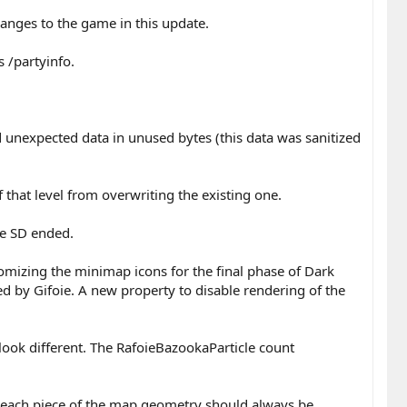
nges to the game in this update.
 /partyinfo.
d unexpected data in unused bytes (this data was sanitized
that level from overwriting the existing one.
e SD ended.
omizing the minimap icons for the final phase of Dark
ed by Gifoie. A new property to disable rendering of the
 look different. The RafoieBazookaParticle count
g each piece of the map geometry should always be