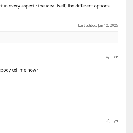
every aspect : the idea itself, the different options,
Last edited:
Jan 12, 2025
#6
mebody tell me how?
#7