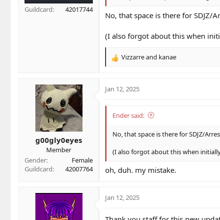
Guildcard
42017744
No, that space is there for SDJZ/
(I also forgot about this when ini
Vizzarre
and
kanae
R
e
a
c
Jan 12, 2025
t
i
o
Ender said:
n
s
No, that space is there for SDJZ/Arr
g00gly0eyes
:
Member
(I also forgot about this when initia
Gender
Female
Guildcard
42007764
oh, duh. my mistake.
Jan 12, 2025
Thank you staff for this new upda