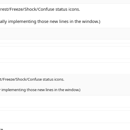
Arrest/Freeze/Shock/Confuse status icons.
tially implementing those new lines in the window.)
est/Freeze/Shock/Confuse status icons.
lly implementing those new lines in the window.)
te.