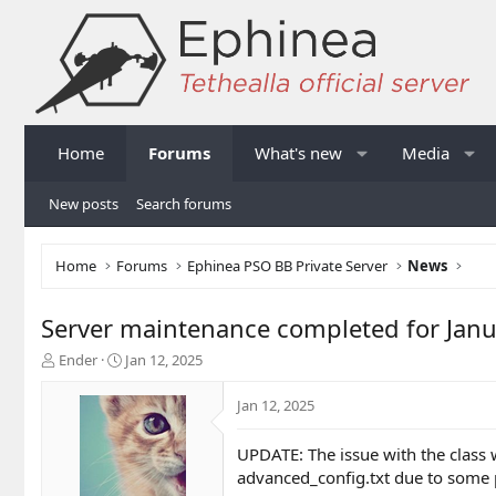
Home
Forums
What's new
Media
New posts
Search forums
Home
Forums
Ephinea PSO BB Private Server
News
Server maintenance completed for
T
S
Ender
Jan 12, 2025
h
t
r
a
Jan 12, 2025
e
r
a
t
UPDATE: The issue with the class 
d
d
advanced_config.txt due to some pa
s
a