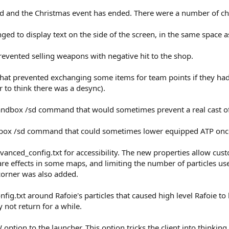
 and the Christmas event has ended. There were a number of cha
ed to display text on the side of the screen, in the same space as
prevented selling weapons with negative hit to the shop.
 that prevented exchanging some items for team points if they ha
r to think there was a desync).
andbox /sd command that would sometimes prevent a real cast of 
ndbox /sd command that could sometimes lower equipped ATP onc
nced_config.txt for accessibility. The new properties allow cust
lare effects in some maps, and limiting the number of particles us
corner was also added.
ig.txt around Rafoie's particles that caused high level Rafoie to
not return for a while.
on to the launcher. This option tricks the client into thinkin