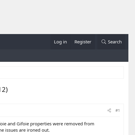
Log in
Register
Search
12)
#1
afoie and Gifoie properties were removed from
he issues are ironed out.