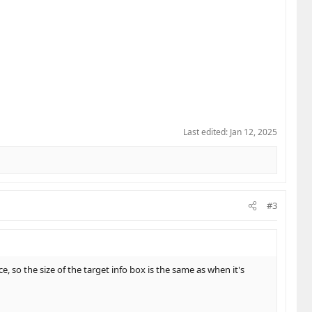
Last edited:
Jan 12, 2025
#3
 so the size of the target info box is the same as when it's