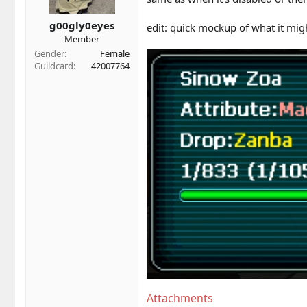
n
s
g00gly0eyes
:
edit: quick mockup of what it migh
Member
Gender
Female
Guildcard
42007764
Attachments