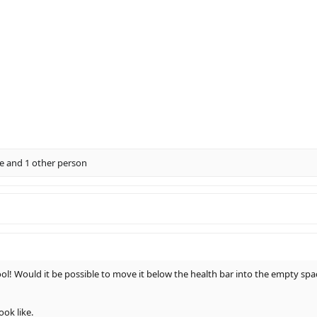
e
and 1 other person
! Would it be possible to move it below the health bar into the empty space,
ook like.