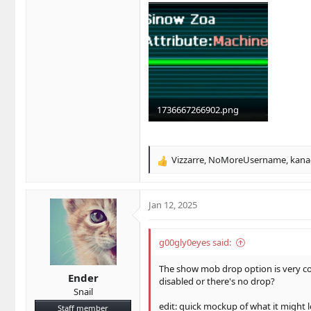
1736667266902.png
82.4 KB · Views: 4
Vizzarre
,
NoMoreUsername
,
kana
R
e
a
c
Jan 12, 2025
t
i
o
g00gly0eyes said:
n
s
The show mob drop option is very cool
Ender
:
disabled or there's no drop?
Snail
edit: quick mockup of what it might l
Staff member